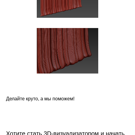
admin@ok-visual.ru
+7 (934) 477-18-63
ИП Кондрашина Алла Александровна
Юридический адрес:
ИНН: 781429539539
197082, Россия, г. Санкт-Петербург,
ОГРН: 325784700214610
ул. Туристская, д. 30
НАШИ ПАРТНЕРЫ:
Политика обработки персональных данных
Согласие на обработку персональных данных
Согласие на получение информационной и рекламной рассылки
Согласие на обработку файлов cookie
Публичная оферта
Дополнительная общеобразовательная программа
Делайте круто, а мы поможем!
Хотите стать 3D-визуализатором и начать