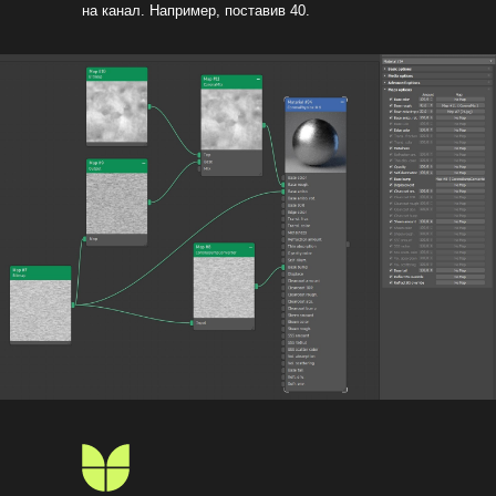
на канал. Например, поставив 40.
Школа Олега Кононыхина
admin@ok-visual.ru
+7 (993) 077-2418
ИП Кононыхин Олег Михайлович
Юридический адрес:
ИНН: 781422084057
197082, Россия, г. Санкт-Петербург,
ОГРН: 318784700375625
ул. Туристская, д. 30
НАШИ ПАРТНЕРЫ:
Политика обработки персональных данных
Согласие на обработку персональных данных
Согласие на получение информационной и рекламной рассылки
Согласие на обработку файлов cookie
Положение об использовании технологии дистанционного обучения при
реализации дополнительных общеразвивающих программ
Лицензия на обоснование образовательной деятельности
Публичная оферта